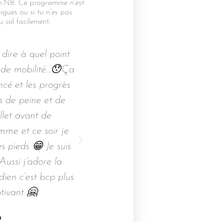
on.NB: Ce programme n’est
igues ou si tu n’es pas
 sol facilement.
e dire à quel point
J’ai commencé ton super p
 de mobilité…😯Ça
mobilité et je me suis surpr
ncé et les progrès
beaucoup plus que je pensais
ais de peine et de
désormais dans mon horaire
llet avant de
jours 🤩
me et ce soir je
Hélène
s pieds 😁 Je suis
Cliente satisfaite
Aussi j’adore la
dien c’est bcp plus
tivant 🤗
a