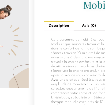
Mobi
Description
Avis (0)
Ce programme de mobilité est pour to
tendu et que souhaites travailler la
dans le confort de ta maison. Le
séances (environ 10 minutes) de m
adresse une à deux chaines muscul
travaille la chaine antérieure et la 
deuxième séance travaille les chaine
séance vise la chaine croisée.Un bi
après la séance vous convaincra de
Avec une pratique régulière, vous p
amplitude de mouvement et un meil
corps.Les enseignements de Marie-P
comprendre votre corps et son fonc
kinésiologue, spécialisée en rééduc
thérapie manuelle avec près de 10 a