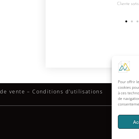
Cliente satis
Pour offrir 
cookies pour
de vente – Conditions d’utilisations
à ces techn
de navigatio
consentement
Ac