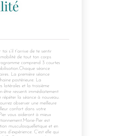
lité
i s’il t’arrive de te sentir
 mobilité de tout ton corps
 programme comprend 3 courtes
obilisation.Chaque séance
aires. La première séance
chaine postérieure. La
s latérales et la troisième
en-être ressenti immédiatement
 répéter la séance à nouveau.
ourrez observer une meilleure
leur confort dans votre
ier vous aideront à mieux
tionnement.Marie-Pier est
ation musculosquelletique et en
ns d’expérience. C’est elle qui