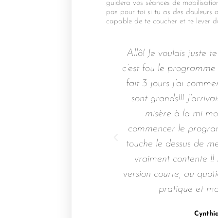
guidera vos séances de mobilisati
pas pour toi si tu as des douleurs a
capable de te coucher et te lever du
ogramme de mobilisation
Allô! Je voulais juste t
imée cela a fait du bien
c’est fou le programme
les exercices
fait 3 jours j’ai comme
sont grands!!! J’arriv
rançoise
misère à la mi mo
nte satisfaite
commencer le program
touche le dessus de me
vraiment contente !! 
version courte, au quoti
pratique et mo
Cynthi