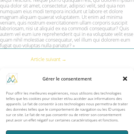
sequi nesciunt. Neque porro quisquam est, qui dolorem ipsum
quia dolor sit amet, consectetur, adipisci velit, sed quia non
numquam eius modi tempora incidunt ut labore et dolore
magnam aliquam quaerat voluptatem. Ut enim ad minima
veniam, quis nostrum exercitationem ullam corporis suscipit
laboriosam, nisi ut aliquid ex ea commodi consequatur? Quis
autem vel eum iure reprehenderit qui in ea voluptate velit esse
quam nihil molestiae consequatur, vel illum qui dolorem eum
fugiat quo voluptas nulla pariatur? »
Article suivant
→
Gérer le consentement
Pour offrir les meilleures expériences, nous utilisons des technologies
F
I
a
n
telles que les cookies pour stocker et/ou accéder aux informations des
c
s
appareils. Le fait de consentir à ces technologies nous permettra de traiter
e
t
des données telles que le comportement de navigation ou les ID uniques
info@m3mouvement.com
b
a
sur ce site. Le fait de ne pas consentir ou de retirer son consentement
o
g
peut avoir un effet négatif sur certaines caractéristiques et fonctions.
o
r
k
a
-
m