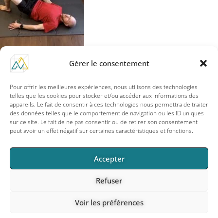
Gérer le consentement
Pour offrir les meilleures expériences, nous utilisons des technologies
F
I
a
n
telles que les cookies pour stocker et/ou accéder aux informations des
c
s
appareils. Le fait de consentir à ces technologies nous permettra de traiter
e
t
des données telles que le comportement de navigation ou les ID uniques
info@m3mouvement.com
b
a
sur ce site. Le fait de ne pas consentir ou de retirer son consentement
o
g
peut avoir un effet négatif sur certaines caractéristiques et fonctions.
o
r
k
a
-
m
f
Copyright © 2026
Accepter
M3. Mouvement – Dimension humaine
Refuser
S’élever grâce au mouvement
|
Conditions d’utilisations
–
CGV
Voir les préférences