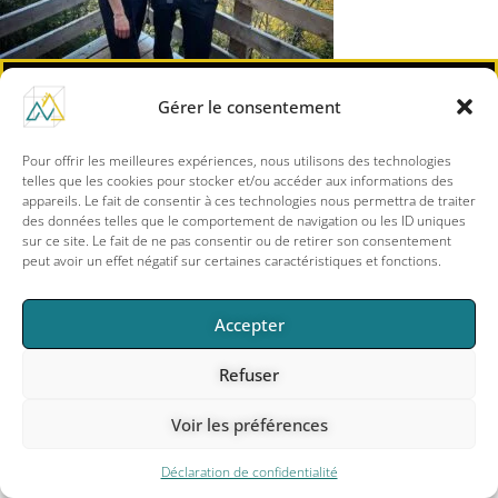
Gérer le consentement
F
I
a
n
c
s
Pour offrir les meilleures expériences, nous utilisons des technologies
e
t
telles que les cookies pour stocker et/ou accéder aux informations des
info@m3mouvement.com
b
a
o
g
appareils. Le fait de consentir à ces technologies nous permettra de traiter
o
r
des données telles que le comportement de navigation ou les ID uniques
k
a
sur ce site. Le fait de ne pas consentir ou de retirer son consentement
-
m
peut avoir un effet négatif sur certaines caractéristiques et fonctions.
f
Copyright © 2026
Accepter
M3. Mouvement – Dimension humaine
S’élever grâce au mouvement
|
Conditions d’utilisations
–
CGV
Refuser
Voir les préférences
Déclaration de confidentialité