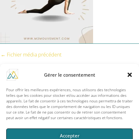
←
Fichier média précédent
Gérer le consentement
Pour offrir les meilleures expériences, nous utilisons des technologies
F
I
a
n
telles que les cookies pour stocker et/ou accéder aux informations des
c
s
appareils. Le fait de consentir à ces technologies nous permettra de traiter
e
t
des données telles que le comportement de navigation ou les ID uniques
info@m3mouvement.com
b
a
sur ce site. Le fait de ne pas consentir ou de retirer son consentement
o
g
peut avoir un effet négatif sur certaines caractéristiques et fonctions.
o
r
k
a
-
m
f
Copyright © 2026
Accepter