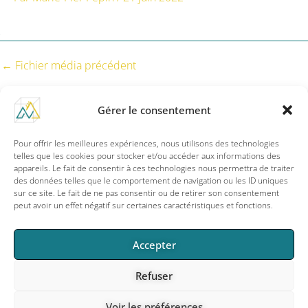
←
Fichier média précédent
Gérer le consentement
Pour offrir les meilleures expériences, nous utilisons des technologies
F
I
a
n
telles que les cookies pour stocker et/ou accéder aux informations des
c
s
appareils. Le fait de consentir à ces technologies nous permettra de traiter
e
t
des données telles que le comportement de navigation ou les ID uniques
info@m3mouvement.com
b
a
sur ce site. Le fait de ne pas consentir ou de retirer son consentement
o
g
peut avoir un effet négatif sur certaines caractéristiques et fonctions.
o
r
k
a
-
m
f
Copyright © 2026
Accepter
M3. Mouvement – Dimension humaine
Refuser
S’élever grâce au mouvement
|
Conditions d’utilisations
–
CGV
Voir les préférences