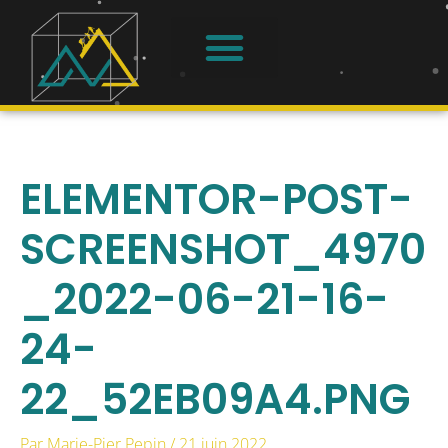
Aller
au
contenu
À PROPOS
SE CONNECTER
ELEMENTOR-POST-
SCREENSHOT_4970
_2022-06-21-16-
24-
22_52EB09A4.PNG
Par
Marie-Pier Pepin
/
21 juin 2022